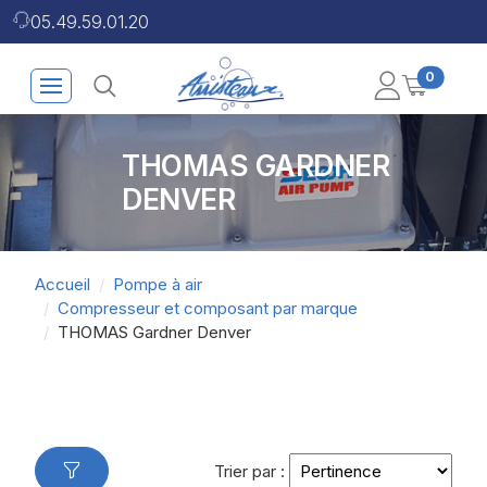
05.49.59.01.20
0
THOMAS GARDNER
DENVER
Accueil
Pompe à air
Compresseur et composant par marque
THOMAS Gardner Denver
Trier par :