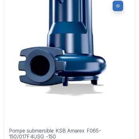
Pompe submersible KSB Amarex F065-
150/017F4USG -150