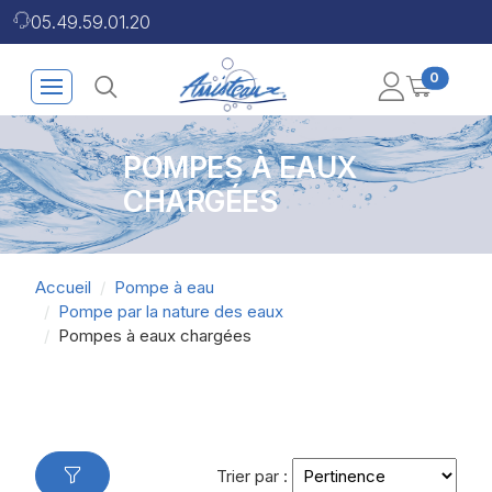
05.49.59.01.20
0
POMPES À EAUX
CHARGÉES
Accueil
Pompe à eau
Pompe par la nature des eaux
Pompes à eaux chargées
Trier par :