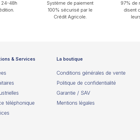
n 24-48h
Système de paiement
97% de n
dition.
100% sécurisé par le
disent 
Crédit Agricole.
leur
tions & Services
La boutique
ées
Conditions générales de vente
itaires
Politique de confidentialité
strielles
Garantie / SAV
ce téléphonique
Mentions légales
ices