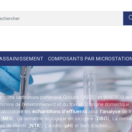
ASSAINISSEMENT
COMPOSANTS PAR MICROSTATIO
r notre laboratoire partenaire Groupe CARSO et IANESCO acc
stère de l’environnement et du travail. D’origine domestique, c
 laboratoire les
échantillons d’effluents
pour
l’analyse
de tr
 (
MES
), La demande biologique en oxygène (
DBO
), La dema
es de l’Azote (
NTK
); L’acidité (
pH
) et bien d’autres…