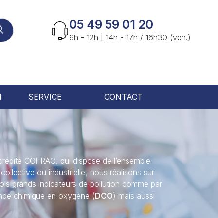
05 49 59 01 20
9h - 12h | 14h - 17h / 16h30 (ven.)
N
SERVICE
CONTACT
rédité COFRAC, qui dispose de l’ensemble
ollective ou industrielle, nous réalisons sur
ois grands indicateurs de pollution comme par
nde chimique en oxygène (
DCO
) mais aussi