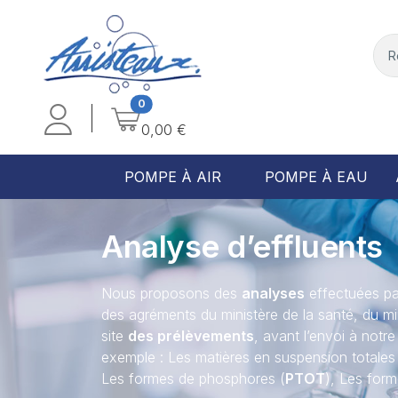
0
0,00 €
POMPE À AIR
POMPE À EAU
Analyse d’effluents
Nous proposons des
analyses
effectuées pa
des agréments du ministère de la santé, du mini
site
des prélèvements
, avant l’envoi à notre
exemple : Les matières en suspension totales
Les formes de phosphores (
PTOT
), Les form